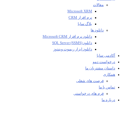
مقالات
Microsoft XRM
نرم افزار CRM
بلاگ سایا
دانلود ها
دانلود نرم افزار Microsoft CRM
دانلود SQL Server (SSMS)
دانلود ابزار ریموت ویندوز
آکادمی سایا
درخواست دمو
داستان مشتریان ما
همکاری
فرصت های شغلی
تماس با ما
فرم های درخواستی
درباره ما