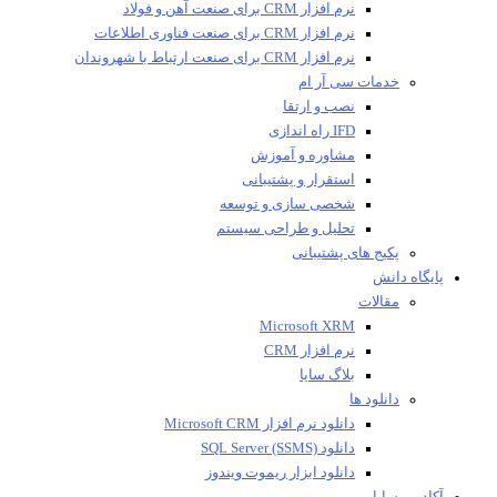
نرم افزار CRM برای صنعت آهن و فولاد
نرم افزار CRM برای صنعت فناوری اطلاعات
نرم افزار CRM برای صنعت ارتباط با شهروندان
خدمات سی آر ام
نصب و ارتقا
IFD راه اندازی
مشاوره و آموزش
استقرار و پشتیبانی
شخصی سازی و توسعه
تحلیل و طراحی سیستم
پکیج های پشتیبانی
پایگاه دانش
مقالات
Microsoft XRM
نرم افزار CRM
بلاگ سایا
دانلود ها
دانلود نرم افزار Microsoft CRM
دانلود SQL Server (SSMS)
دانلود ابزار ریموت ویندوز