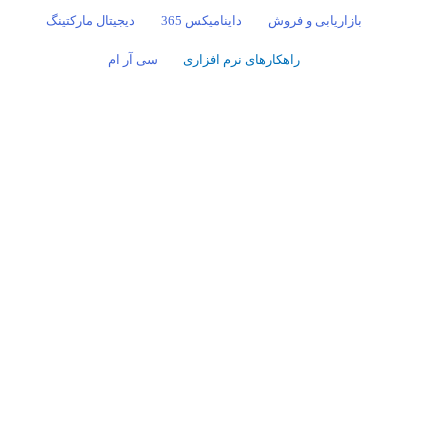
بازاریابی و فروش
داینامیکس 365
دیجیتال مارکتینگ
راهکارهای نرم افزاری
سی آر ام