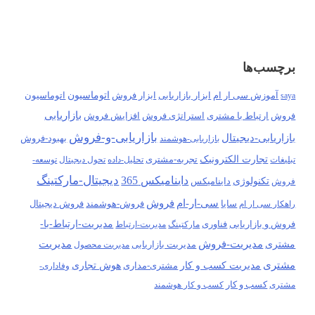
برچسب‌ها
آموزش سی ار ام
ابزار فروش
اتوماسیون
اتوماسیون
saya
ابزار بازاریابی
بازاریابی
فروش
ارتباط با مشتری
استراتژی فروش
افزایش فروش
بازاریابی-و-فروش
بازاریابی-دیجیتال
بهبود-فروش
بازاریابی-هوشمند
تجارت الکترونیک
تجربه-مشتری
تبلیغات
تحلیل-داده
تحول دیجیتال
توسعه-
دیجیتال-مارکتینگ
داینامیکس 365
تکنولوژی
فروش
داینامیکس
سی-ار-ام
فروش
سایا
فروش-هوشمند
راهکار سی ار ام
فروش دیجیتال
مدیریت-ارتباط-با-
فروش و بازاریابی
فناوری
مارکتینگ
مدیریت-ارتباط
مدیریت-فروش
مدیریت
مشتری
مدیریت بازاریابی
مدیریت محصول
مشتری
مدیریت کسب و کار
هوش تجاری
مشتری-مداری
وفاداری-
کسب و کار
مشتری
کسب و کار هوشمند