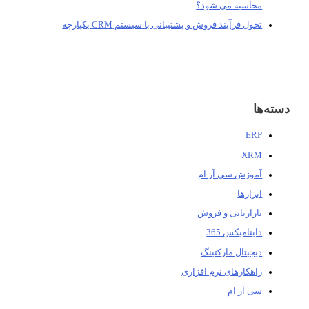
محاسبه می شود؟
تحول فرآیند فروش و پشتیبانی با سیستم CRM یکپارچه
دسته‌ها
ERP
XRM
آموزش سی آر ام
ابزارها
بازاریابی و فروش
داینامیکس 365
دیجیتال مارکتینگ
راهکارهای نرم افزاری
سی آر ام