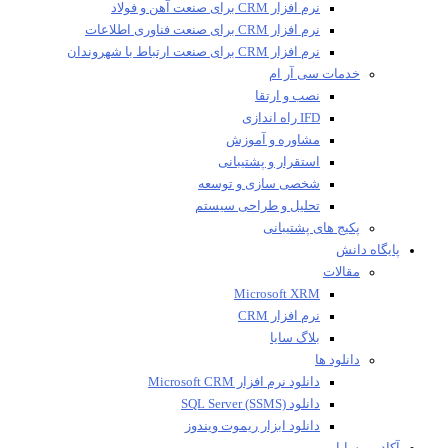
نرم افزار CRM برای صنعت آهن و فولاد
نرم افزار CRM برای صنعت فناوری اطلاعات
نرم افزار CRM برای صنعت ارتباط با شهروندان
خدمات سی آر ام
نصب و ارتقا
IFD راه اندازی
مشاوره و آموزش
استقرار و پشتیبانی
شخصی سازی و توسعه
تحلیل و طراحی سیستم
پکیج های پشتیبانی
پایگاه دانش
مقالات
Microsoft XRM
نرم افزار CRM
بلاگ سایا
دانلود ها
دانلود نرم افزار Microsoft CRM
دانلود SQL Server (SSMS)
دانلود ابزار ریموت ویندوز