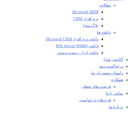
مقالات
Microsoft XRM
نرم افزار CRM
بلاگ سایا
دانلود ها
دانلود نرم افزار Microsoft CRM
دانلود SQL Server (SSMS)
دانلود ابزار ریموت ویندوز
آکادمی سایا
درخواست دمو
داستان مشتریان ما
همکاری
فرصت های شغلی
تماس با ما
فرم های درخواستی
درباره ما