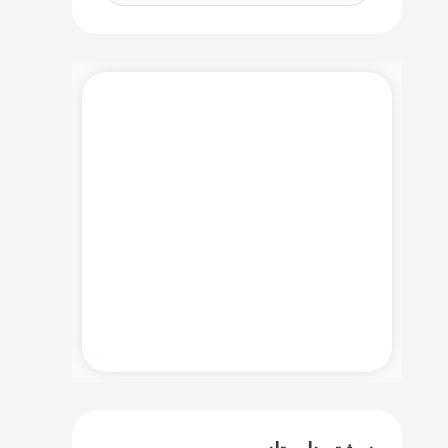
س
ت
ج
و
دموی رایگان نرم افزار مایکروسافت
ب
سی آر ام را همین حالا درخواست
ر
کنید!
ا
ی
:
درخواست دمو