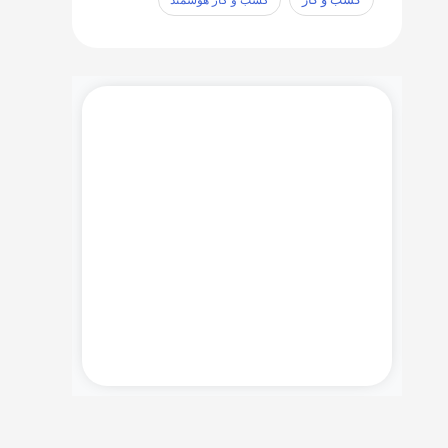
آخرین نسخه نرم افزار Microsoft
CRM, SQL Server Management
Studio و دیگر ابزار های مورد نیاز را
در اینجا دانلود بفرمایید.
دانلود ها