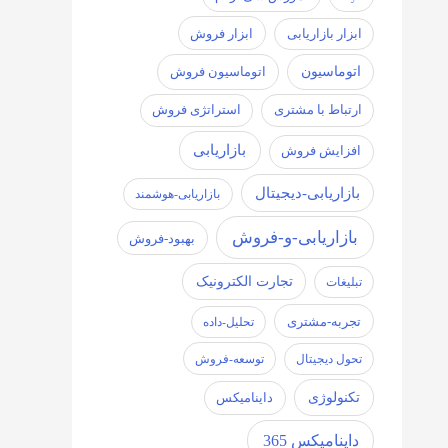
ابزار فروش
ابزار بازاریابی
اتوماسیون
اتوماسیون فروش
ارتباط با مشتری
استراتژی فروش
بازاریابی
افزایش فروش
بازاریابی-دیجیتال
بازاریابی-هوشمند
بازاریابی-و-فروش
بهبود-فروش
تجارت الکترونیک
تبلیغات
تجربه-مشتری
تحلیل-داده
تحول دیجیتال
توسعه-فروش
تکنولوژی
داینامیکس
داینامیکس 365