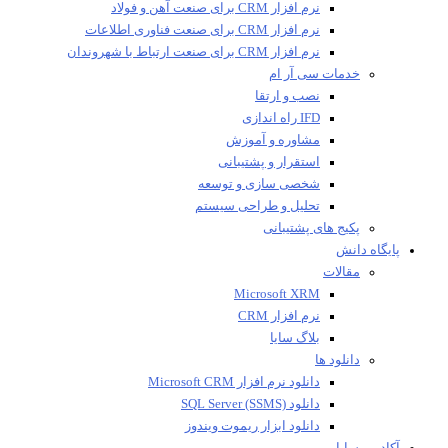
نرم افزار CRM برای صنعت آهن و فولاد
نرم افزار CRM برای صنعت فناوری اطلاعات
نرم افزار CRM برای صنعت ارتباط با شهروندان
خدمات سی آر ام
نصب و ارتقا
IFD راه اندازی
مشاوره و آموزش
استقرار و پشتیبانی
شخصی سازی و توسعه
تحلیل و طراحی سیستم
پکیج های پشتیبانی
پایگاه دانش
مقالات
Microsoft XRM
نرم افزار CRM
بلاگ سایا
دانلود ها
دانلود نرم افزار Microsoft CRM
دانلود SQL Server (SSMS)
دانلود ابزار ریموت ویندوز