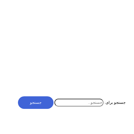
گزینش محتوا چیست؟
گزینش محتوا یا Content Curation یکی از استراتژی‌های هوشمند
بازاریابی محتوایی است. گزینش محتوا به معنای جمع‌آوری، تحلیل، و
به‌اشتراک‌گذاری محتوای باکیفیت از منابع معتبر است. گزینش محتوا به
برندها […]
بازاریابی و فروش
,
دیجیتال مارکتینگ
گزینش محتوا چیست؟
بیشتر »
جستجو برای: