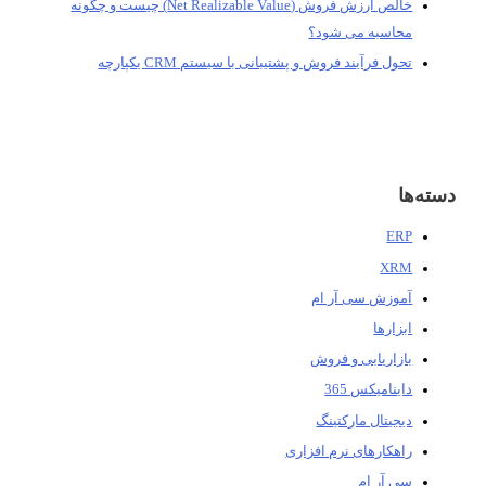
خالص ارزش فروش (Net Realizable Value) چیست و چگونه
محاسبه می شود؟
تحول فرآیند فروش و پشتیبانی با سیستم CRM یکپارچه
دسته‌ها
ERP
XRM
آموزش سی آر ام
ابزارها
بازاریابی و فروش
داینامیکس 365
دیجیتال مارکتینگ
راهکارهای نرم افزاری
سی آر ام