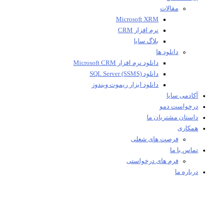
مقالات
Microsoft XRM
نرم افزار CRM
بلاگ سایا
دانلود ها
دانلود نرم افزار Microsoft CRM
دانلود SQL Server (SSMS)
دانلود ابزار ریموت ویندوز
آکادمی سایا
درخواست دمو
داستان مشتریان ما
همکاری
فرصت های شغلی
تماس با ما
فرم های درخواستی
درباره ما