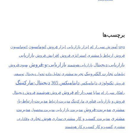
برچسب‌ها
آموزش سی ار ام
ابزار فروش
اتوماسیون
اتوماسیون
saya
ابزار بازاریابی
بازاریابی
فروش
ارتباط با مشتری
استراتژی فروش
افزایش فروش
بازاریابی-و-فروش
بازاریابی-دیجیتال
بهبود-فروش
بازاریابی-هوشمند
تجارت الکترونیک
تجربه-مشتری
تبلیغات
تحلیل-داده
تحول دیجیتال
توسعه-
دیجیتال-مارکتینگ
داینامیکس 365
تکنولوژی
فروش
داینامیکس
سی-ار-ام
فروش
سایا
فروش-هوشمند
راهکار سی ار ام
فروش دیجیتال
مدیریت-ارتباط-با-
فروش و بازاریابی
فناوری
مارکتینگ
مدیریت-ارتباط
مدیریت-فروش
مدیریت
مشتری
مدیریت بازاریابی
مدیریت محصول
مشتری
مدیریت کسب و کار
هوش تجاری
مشتری-مداری
وفاداری-
کسب و کار
مشتری
کسب و کار هوشمند