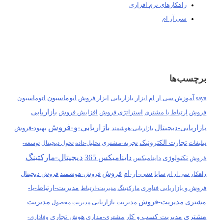
راهکارهای نرم افزاری
سی آر ام
برچسب‌ها
آموزش سی ار ام
ابزار فروش
اتوماسیون
اتوماسیون
saya
ابزار بازاریابی
بازاریابی
فروش
ارتباط با مشتری
استراتژی فروش
افزایش فروش
بازاریابی-و-فروش
بازاریابی-دیجیتال
بهبود-فروش
بازاریابی-هوشمند
تجارت الکترونیک
تجربه-مشتری
تبلیغات
تحلیل-داده
تحول دیجیتال
توسعه-
دیجیتال-مارکتینگ
داینامیکس 365
تکنولوژی
فروش
داینامیکس
سی-ار-ام
فروش
سایا
فروش-هوشمند
راهکار سی ار ام
فروش دیجیتال
مدیریت-ارتباط-با-
فروش و بازاریابی
فناوری
مارکتینگ
مدیریت-ارتباط
مدیریت-فروش
مدیریت
مشتری
مدیریت بازاریابی
مدیریت محصول
مشتری
مدیریت کسب و کار
هوش تجاری
مشتری-مداری
وفاداری-