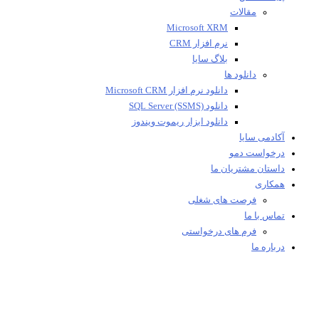
مقالات
Microsoft XRM
نرم افزار CRM
بلاگ سایا
دانلود ها
دانلود نرم افزار Microsoft CRM
دانلود SQL Server (SSMS)
دانلود ابزار ریموت ویندوز
آکادمی سایا
درخواست دمو
داستان مشتریان ما
همکاری
فرصت های شغلی
تماس با ما
فرم های درخواستی
درباره ما