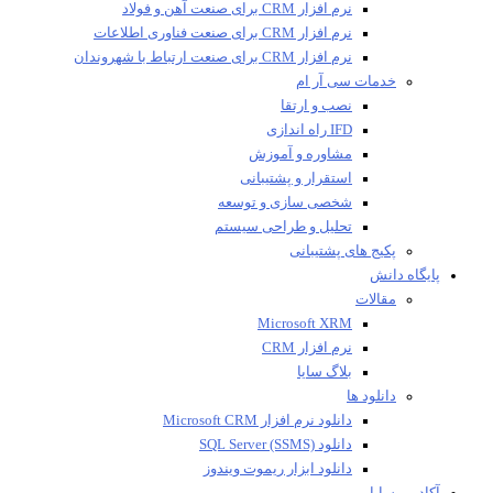
نرم افزار CRM برای صنعت آهن و فولاد
نرم افزار CRM برای صنعت فناوری اطلاعات
نرم افزار CRM برای صنعت ارتباط با شهروندان
خدمات سی آر ام
نصب و ارتقا
IFD راه اندازی
مشاوره و آموزش
استقرار و پشتیبانی
شخصی سازی و توسعه
تحلیل و طراحی سیستم
پکیج های پشتیبانی
پایگاه دانش
مقالات
Microsoft XRM
نرم افزار CRM
بلاگ سایا
دانلود ها
دانلود نرم افزار Microsoft CRM
دانلود SQL Server (SSMS)
دانلود ابزار ریموت ویندوز