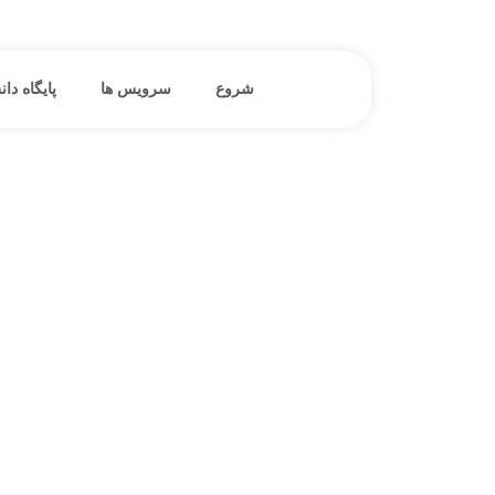
فتن
ه
حتوا
شروع
سرویس ها
پایگاه دا
خدمات مایکروسافت سی آر ام