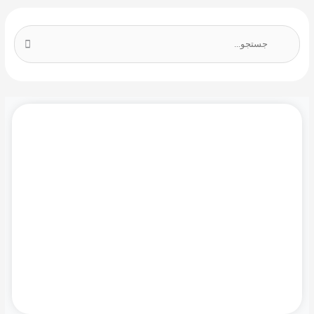
ج
س
ت
ج
و
ب
دموی رایگان نرم افزار مایکروسافت سی آر ام را
ر
همین حالا درخواست کنید!
ا
ی
:
درخواست دمو