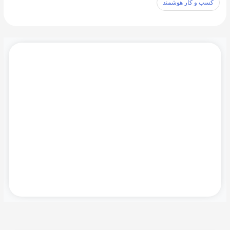
کسب و کار هوشمند
آخرین نسخه نرم افزار Microsoft CRM, SQL Server
Management Studio و دیگر ابزار های مورد نیاز را در
اینجا دانلود بفرمایید.
دانلود ها