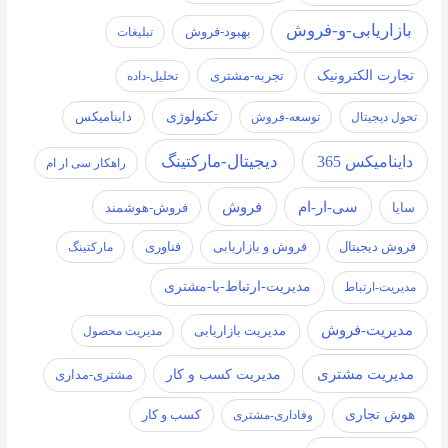
بازاریابی-و-فروش
بهبود-فروش
تبلیغات
تجارت الکترونیک
تجربه-مشتری
تحلیل-داده
تکنولوژی
تحول دیجیتال
توسعه-فروش
داینامیکس
دیجیتال-مارکتینگ
داینامیکس 365
راهکار سی ار ام
سی-ار-ام
فروش
سایا
فروش-هوشمند
فروش دیجیتال
فروش و بازاریابی
فناوری
مارکتینگ
مدیریت-ارتباط-با-مشتری
مدیریت-ارتباط
مدیریت-فروش
مدیریت بازاریابی
مدیریت محصول
مدیریت مشتری
مدیریت کسب و کار
مشتری-مداری
هوش تجاری
کسب و کار
وفاداری-مشتری