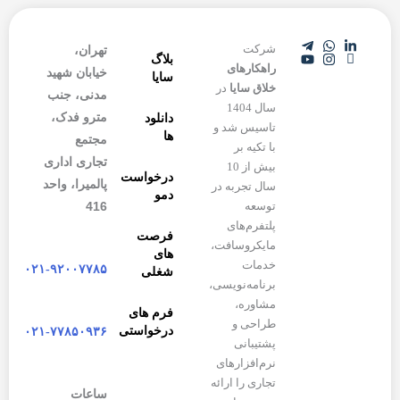
شرکت
تهران،
بلاگ
راهکارهای
خیابان شهید
سایا
خلاق سایا
در
مدنی، جنب
سال 1404
مترو فدک،
دانلود
تاسیس شد و
ها
مجتمع
با تکیه بر
تجاری اداری
بیش از 10
درخواست
پالمیرا، واحد
سال تجربه در
دمو
416
توسعه
پلتفرم‌های
فرصت
مایکروسافت،
های
خدمات
۰۲۱-۹۲۰۰۷۷۸۵
شغلی
برنامه‌نویسی،
مشاوره،
فرم های
طراحی و
درخواستی
۰۲۱-۷۷۸۵۰۹۳۶
پشتیبانی
نرم‌افزارهای
تجاری را ارائه
ساعات