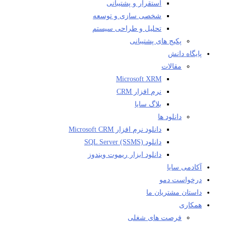
استقرار و پشتیبانی
شخصی سازی و توسعه
تحلیل و طراحی سیستم
پکیج های پشتیبانی
پایگاه دانش
مقالات
Microsoft XRM
نرم افزار CRM
بلاگ سایا
دانلود ها
دانلود نرم افزار Microsoft CRM
دانلود SQL Server (SSMS)
دانلود ابزار ریموت ویندوز
آکادمی سایا
درخواست دمو
داستان مشتریان ما
همکاری
فرصت های شغلی