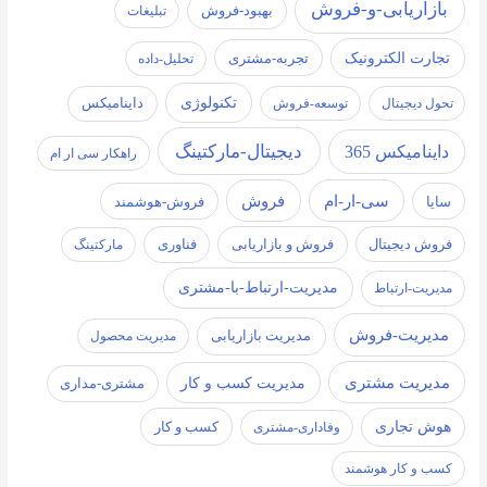
بازاریابی-و-فروش
بهبود-فروش
تبلیغات
تجارت الکترونیک
تجربه-مشتری
تحلیل-داده
تکنولوژی
تحول دیجیتال
توسعه-فروش
داینامیکس
دیجیتال-مارکتینگ
داینامیکس 365
راهکار سی ار ام
سی-ار-ام
فروش
سایا
فروش-هوشمند
فروش دیجیتال
فروش و بازاریابی
فناوری
مارکتینگ
مدیریت-ارتباط-با-مشتری
مدیریت-ارتباط
مدیریت-فروش
مدیریت بازاریابی
مدیریت محصول
مدیریت مشتری
مدیریت کسب و کار
مشتری-مداری
هوش تجاری
کسب و کار
وفاداری-مشتری
کسب و کار هوشمند