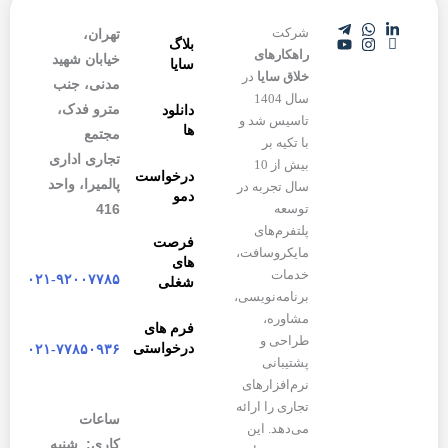
شرکت
تهران،
بلاگ
راهکارهای
خیابان شهید
سایا
خلاق سایا
در
مدنی، جنب
سال 1404
مترو فدک،
دانلود
تاسیس شد و
ها
مجتمع
با تکیه بر
تجاری اداری
بیش از 10
درخواست
پالمیرا، واحد
سال تجربه در
دمو
416
توسعه
پلتفرم‌های
فرصت
مایکروسافت،
های
خدمات
۰۲۱-۹۲۰۰۷۷۸۵
شغلی
برنامه‌نویسی،
مشاوره،
فرم های
طراحی و
درخواستی
۰۲۱-۷۷۸۵۰۹۳۶
پشتیبانی
نرم‌افزارهای
تجاری را ارائه
ساعات
می‌دهد. این
کاری: شنبه