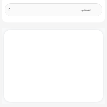
ج
س
ت
ج
و
ب
دموی رایگان نرم افزار مایکروسافت سی آر ام را
ر
همین حالا درخواست کنید!
ا
ی
:
درخواست دمو