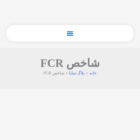
فتن
ه
حتوا
شاخص FCR
خانه
بلاگ سایا
شاخص FCR
شاخص
حل
مشکل
در