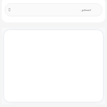
ج
س
ت
ج
و
ب
دموی رایگان نرم افزار مایکروسافت سی آر ام را
ر
همین حالا درخواست کنید!
ا
ی
:
درخواست دمو