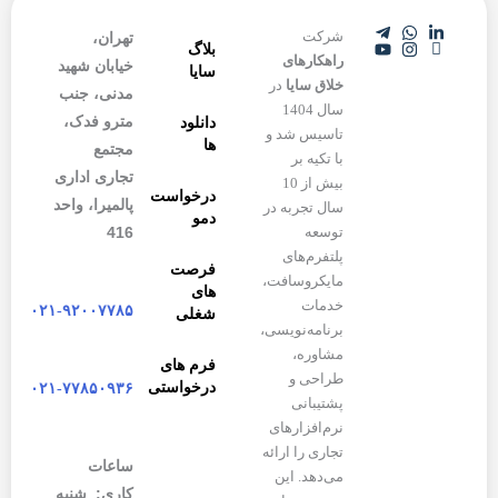
شرکت
تهران،
بلاگ
راهکارهای
خیابان شهید
سایا
خلاق سایا
در
مدنی، جنب
سال 1404
مترو فدک،
دانلود
تاسیس شد و
ها
مجتمع
با تکیه بر
تجاری اداری
بیش از 10
درخواست
پالمیرا، واحد
سال تجربه در
دمو
416
توسعه
پلتفرم‌های
فرصت
مایکروسافت،
های
خدمات
۰۲۱-۹۲۰۰۷۷۸۵
شغلی
برنامه‌نویسی،
مشاوره،
فرم های
طراحی و
درخواستی
۰۲۱-۷۷۸۵۰۹۳۶
پشتیبانی
نرم‌افزارهای
تجاری را ارائه
ساعات
می‌دهد. این
کاری: شنبه