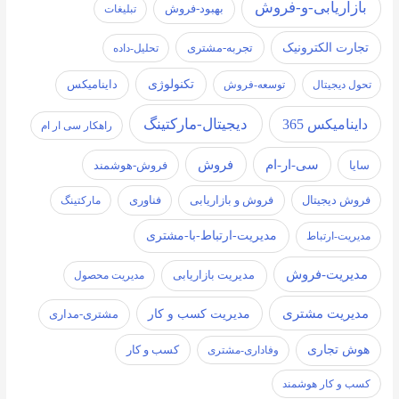
بازاریابی-و-فروش
بهبود-فروش
تبلیغات
تجارت الکترونیک
تجربه-مشتری
تحلیل-داده
تکنولوژی
تحول دیجیتال
توسعه-فروش
داینامیکس
دیجیتال-مارکتینگ
داینامیکس 365
راهکار سی ار ام
سی-ار-ام
فروش
سایا
فروش-هوشمند
فروش دیجیتال
فروش و بازاریابی
فناوری
مارکتینگ
مدیریت-ارتباط-با-مشتری
مدیریت-ارتباط
مدیریت-فروش
مدیریت بازاریابی
مدیریت محصول
مدیریت مشتری
مدیریت کسب و کار
مشتری-مداری
هوش تجاری
کسب و کار
وفاداری-مشتری
کسب و کار هوشمند