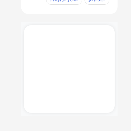
آخرین نسخه نرم افزار Microsoft
CRM, SQL Server Management
Studio و دیگر ابزار های مورد نیاز را
در اینجا دانلود بفرمایید.
دانلود ها