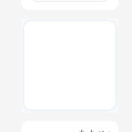
س
ت
ج
و
دموی رایگان نرم افزار مایکروسافت
ب
سی آر ام را همین حالا درخواست
ر
کنید!
ا
ی
:
درخواست دمو