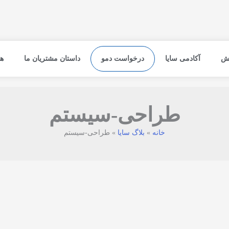
نش
آکادمی سایا
درخواست دمو
داستان مشتریان ما
ه
طراحی-سیستم
خانه
بلاگ سایا
طراحی-سیستم