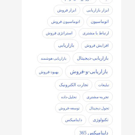
ابزار فروش
ابزار بازاریابی
اتوماسیون
اتوماسیون فروش
ارتباط با مشتری
استراتژی فروش
بازاریابی
افزایش فروش
بازاریابی-دیجیتال
بازاریابی-هوشمند
بازاریابی-و-فروش
بهبود-فروش
تجارت الکترونیک
تبلیغات
تجربه-مشتری
تحلیل-داده
تحول دیجیتال
توسعه-فروش
تکنولوژی
داینامیکس
داینامیکس 365