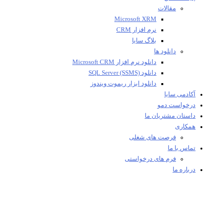
مقالات
Microsoft XRM
نرم افزار CRM
بلاگ سایا
دانلود ها
دانلود نرم افزار Microsoft CRM
دانلود SQL Server (SSMS)
دانلود ابزار ریموت ویندوز
آکادمی سایا
درخواست دمو
داستان مشتریان ما
همکاری
فرصت های شغلی
تماس با ما
فرم های درخواستی
درباره ما