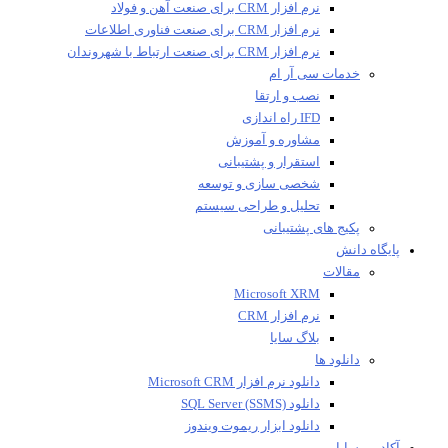
نرم افزار CRM برای صنعت آهن و فولاد
نرم افزار CRM برای صنعت فناوری اطلاعات
نرم افزار CRM برای صنعت ارتباط با شهروندان
خدمات سی آر ام
نصب و ارتقا
IFD راه اندازی
مشاوره و آموزش
استقرار و پشتیبانی
شخصی سازی و توسعه
تحلیل و طراحی سیستم
پکیج های پشتیبانی
پایگاه دانش
مقالات
Microsoft XRM
نرم افزار CRM
بلاگ سایا
دانلود ها
دانلود نرم افزار Microsoft CRM
دانلود SQL Server (SSMS)
دانلود ابزار ریموت ویندوز