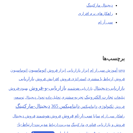
دیجیتال مارکتینگ
راهکارهای نرم افزاری
سی آر ام
برچسب‌ها
آموزش سی ار ام
ابزار فروش
اتوماسیون
اتوماسیون
saya
ابزار بازاریابی
بازاریابی
فروش
ارتباط با مشتری
استراتژی فروش
افزایش فروش
بازاریابی-و-فروش
بازاریابی-دیجیتال
بهبود-فروش
بازاریابی-هوشمند
تجارت الکترونیک
تجربه-مشتری
تبلیغات
تحلیل-داده
تحول دیجیتال
توسعه-
دیجیتال-مارکتینگ
داینامیکس 365
تکنولوژی
فروش
داینامیکس
سی-ار-ام
فروش
سایا
فروش-هوشمند
راهکار سی ار ام
فروش دیجیتال
مدیریت-ارتباط-با-
فروش و بازاریابی
فناوری
مارکتینگ
مدیریت-ارتباط
مدیریت-فروش
مدیریت
مشتری