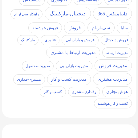
حول دیجیتال
توسعه-فروش
داینامیکس
دیجیتال-مارکتینگ
داینامیکس 365
راهکار سی ار ام
سی-ار-ام
فروش
ایا
فروش-هوشمند
روش دیجیتال
فروش و بازاریابی
فناوری
مارکتینگ
مدیریت-ارتباط-با-مشتری
دیریت-ارتباط
مدیریت-فروش
مدیریت بازاریابی
مدیریت محصول
مدیریت مشتری
مدیریت کسب و کار
مشتری-مداری
وش تجاری
کسب و کار
وفاداری-مشتری
سب و کار هوشمند