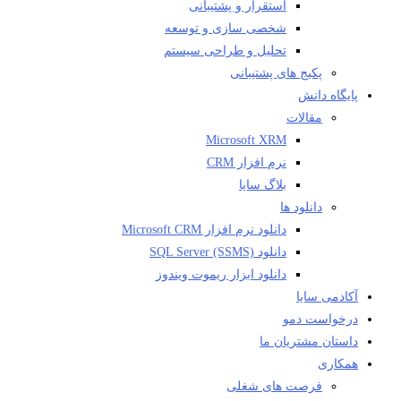
استقرار و پشتیبانی
شخصی سازی و توسعه
تحلیل و طراحی سیستم
پکیج های پشتیبانی
پایگاه دانش
مقالات
Microsoft XRM
نرم افزار CRM
بلاگ سایا
دانلود ها
دانلود نرم افزار Microsoft CRM
دانلود SQL Server (SSMS)
دانلود ابزار ریموت ویندوز
آکادمی سایا
درخواست دمو
داستان مشتریان ما
همکاری
فرصت های شغلی