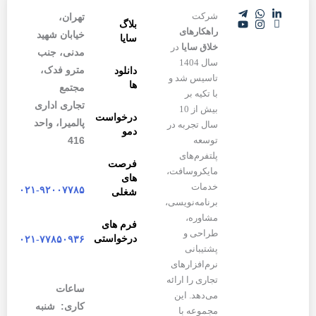
شرکت
تهران،
بلاگ
راهکارهای
خیابان شهید
سایا
خلاق سایا
در
مدنی، جنب
سال 1404
مترو فدک،
دانلود
تاسیس شد و
ها
مجتمع
با تکیه بر
تجاری اداری
بیش از 10
درخواست
پالمیرا، واحد
سال تجربه در
دمو
416
توسعه
پلتفرم‌های
فرصت
مایکروسافت،
های
خدمات
۰۲۱-۹۲۰۰۷۷۸۵
شغلی
برنامه‌نویسی،
مشاوره،
فرم های
طراحی و
درخواستی
۰۲۱-۷۷۸۵۰۹۳۶
پشتیبانی
نرم‌افزارهای
تجاری را ارائه
ساعات
می‌دهد. این
کاری: شنبه
مجموعه با