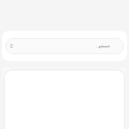
ج
س
ت
ج
و
ب
دموی رایگان نرم افزار مایکروسافت سی آر ام را
ر
همین حالا درخواست کنید!
ا
ی
:
درخواست دمو