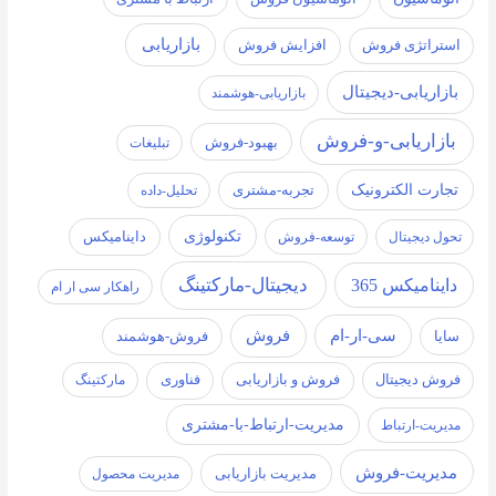
بازاریابی
استراتژی فروش
افزایش فروش
بازاریابی-دیجیتال
بازاریابی-هوشمند
بازاریابی-و-فروش
بهبود-فروش
تبلیغات
تجارت الکترونیک
تجربه-مشتری
تحلیل-داده
تکنولوژی
تحول دیجیتال
توسعه-فروش
داینامیکس
دیجیتال-مارکتینگ
داینامیکس 365
راهکار سی ار ام
سی-ار-ام
فروش
سایا
فروش-هوشمند
فروش دیجیتال
فروش و بازاریابی
فناوری
مارکتینگ
مدیریت-ارتباط-با-مشتری
مدیریت-ارتباط
مدیریت-فروش
مدیریت بازاریابی
مدیریت محصول