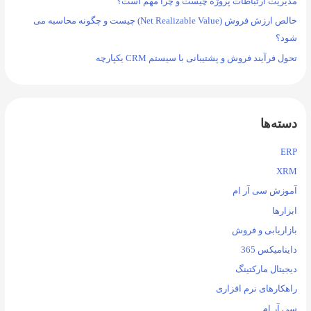
مدیریت ارتباطات پروژه چیست و چرا مهم است؟
خالص ارزش فروش (Net Realizable Value) چیست و چگونه محاسبه می
شود؟
تحول فرآیند فروش و پشتیبانی با سیستم CRM یکپارچه
دسته‌ها
ERP
XRM
آموزش سی آر ام
ابزارها
بازاریابی و فروش
داینامیکس 365
دیجیتال مارکتینگ
راهکارهای نرم افزاری
سی آر ام