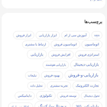
برچسب‌ها
آموزش سی ار ام
ابزار فروش
saya
ابزار بازاریابی
اتوماسیون
اتوماسیون فروش
ارتباط با مشتری
بازاریابی
استراتژی فروش
افزایش فروش
بازاریابی-دیجیتال
بازاریابی-هوشمند
بازاریابی-و-فروش
بهبود-فروش
تبلیغات
تجارت الکترونیک
تجربه-مشتری
تحلیل-داده
تکنولوژی
تحول دیجیتال
توسعه-فروش
داینامیکس
دیجیتال-مارکتینگ
داینامیکس 365
راهکار سی ار ام