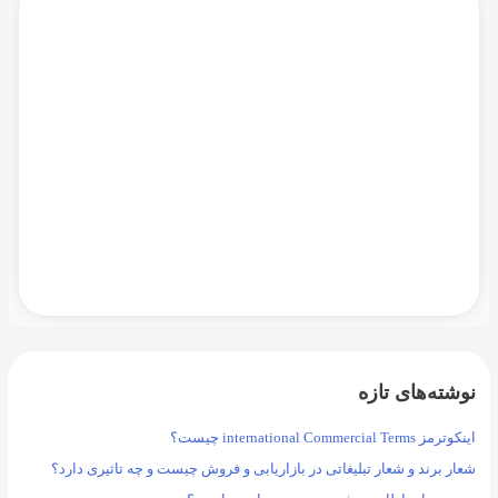
و
ب
دموی رایگان نرم افزار مایکروسافت سی آر ام را
ر
همین حالا درخواست کنید!
ا
ی
:
درخواست دمو
نوشته‌های تازه
اینکوترمز international Commercial Terms چیست؟
شعار برند و شعار تبلیغاتی در بازاریابی و فروش چیست و چه تاثیری دارد؟