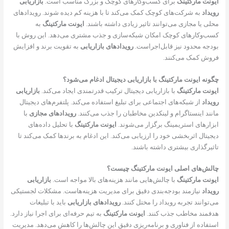
ایونت مارکتینگ
برای کسب‌وکارهای کوچک و بزرگ مناسب است.
بازاریابی
رویداد
به شرکت‌های کوچک کمک می‌کند تا با هزینه کم دیده شوند. رویدادهای
محلی یا مجازی می‌توانند تاثیر زیادی داشته باشند.
ایونت مارکتینگ
به
کسب‌وکارهای کوچک امکان شبکه‌سازی و جذب مشتری می‌دهد. این روش با
بودجه محدود نیز قابل‌اجراست.
رویدادهای بازاریابی
به تقویت برند و افزایش
فروش کمک می‌کنند.
چگونه ایونت مارکتینگ با بازاریابی دیجیتال ادغام می‌شود؟
ایونت مارکتینگ
با بازاریابی دیجیتال ترکیب قدرتمندی ایجاد می‌کند.
بازاریابی
رویداد
از شبکه‌های اجتماعی برای تبلیغ استفاده می‌کند. پلتفرم‌های دیجیتال
مانند اینستاگرام و لینکدین مخاطبان را جذب می‌کنند.
رویدادهای مجازی
با
ابزارهای استریمینگ برگزار می‌شوند.
ایونت مارکتینگ
با تحلیل داده‌های
دیجیتال اثربخشی خود را ارزیابی می‌کند. این ادغام به برندها کمک می‌کند تا
تاثیرگذاری بیشتری داشته باشند.
چالش‌های اصلی ایونت مارکتینگ چیست؟
ایونت مارکتینگ
با چالش‌هایی مانند هزینه‌های بالا مواجه است.
بازاریابی
رویداد
نیازمند بودجه‌بندی دقیق برای مدیریت هزینه‌هاست. مشکلات لجستیکی
می‌توانند تجربه رویداد را مختل کنند.
رویدادهای بازاریابی
باید با تبلیغات
هدفمند مخاطب جذب کنند.
ایونت مارکتینگ
به تیم حرفه‌ای برای اجرا نیاز دارد.
استفاده از فناوری و برنامه‌ریزی دقیق این چالش‌ها را کاهش می‌دهد. مدیریت