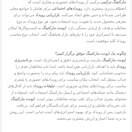
مارکتینگ ترکیبی
ترکیبی از رویدادهای حضوری و مجازی است که
انعطاف‌پذیری بیشتری دارد.
رویدادهای اجتماعی
برای تعامل با جوامع محلی
طراحی شده‌اند و حس تعلق ایجاد می‌کنند.
بازاریابی رویداد
می‌تواند برای
معرفی محصول جدید یا تقویت برند استفاده شود. هر نوع رویداد به نوع
مخاطب و هدف بازاریابی بستگی دارد.
ایونت مارکتینگ
به کسب‌وکارها امکان
می‌دهد تا استراتژی خود را با نیازهای بازار هماهنگ کنند. انتخاب نوع مناسب
رویداد کلید موفقیت است.
چگونه یک ایونت مارکتینگ موفق برگزار کنیم؟
ایونت مارکتینگ
نیازمند برنامه‌ریزی دقیق و استراتژیک است.
برنامه‌ریزی
رویداد
باید با اهداف بازاریابی هم‌راستا باشد. ابتدا باید مخاطبان هدف را
به‌خوبی شناسایی کنید.
بازاریابی رویداد
باید پیام برند را به‌صورت واضح و
جذاب منتقل کند. انتخاب مکان مناسب برای رویدادهای حضوری یا پلتفرم
مناسب برای رویدادهای مجازی ضروری است.
تبلیغات رویداد
باید از کانال‌های
دیجیتال مانند شبکه‌های اجتماعی و ایمیل مارکتینگ استفاده کند. استفاده از
محتوای بصری جذاب برای جلب توجه مخاطبان موثر است.
ایونت مارکتینگ
باید تجربه‌ای تعاملی و ارزشمند برای شرکت‌کنندگان فراهم کند. دریافت
بازخورد پس از رویداد برای بهبود استراتژی‌های آینده حیاتی است. این روش
به برند شما اعتبار و ارزش بیشتری می‌بخشد.