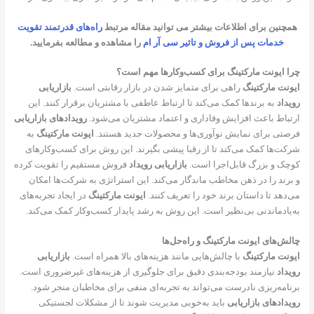
همچنین برای اطلاعات بیشتر می توانید مقاله مرتبط
راه‌های قدرتمند تقویت
خدمات پس از فروش و تاثیر سی آر ام
را مشاهده و مطالعه بفرمایید.
چرا ایونت مارکتینگ برای کسب‌وکارها مهم است؟
ایونت مارکتینگ
راهی برای متمایز شدن در بازار رقابتی است.
بازاریابی
رویداد
به برندها کمک می‌کند تا ارتباط عاطفی با مشتریان برقرار کنند. این
ارتباط باعث افزایش وفاداری و اعتماد مشتریان می‌شود.
رویدادهای بازاریابی
فرصتی برای نمایش نوآوری‌ها و محصولات جدید هستند.
ایونت مارکتینگ
به
شرکت‌ها کمک می‌کند تا از رقبا پیشی بگیرند. این روش برای کسب‌وکارهای
کوچک و بزرگ قابل‌اجرا است.
بازاریابی رویداد
فروش مستقیم را تقویت کرده
و برند را در ذهن مخاطب ماندگار می‌کند. این استراتژی به شرکت‌ها امکان
می‌دهد تا داستان برند خود را تعریف کنند.
ایونت مارکتینگ
در ایجاد تجربه‌های
به‌یادماندنی بی‌نظیر است. این روش به رشد پایدار کسب‌وکار کمک می‌کند.
چالش‌های ایونت مارکتینگ و راه‌حل‌ها
ایونت مارکتینگ
با چالش‌هایی مانند هزینه‌های بالا همراه است.
بازاریابی
رویداد
نیازمند بودجه‌بندی دقیق برای جلوگیری از هزینه‌های غیرضروری است.
برنامه‌ریزی نادرست می‌تواند به تجربه‌ای منفی برای مخاطبان منجر شود.
رویدادهای بازاریابی
باید به‌خوبی مدیریت شوند تا از مشکلات لجستیکی