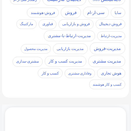
سی-ار-ام
فروش
سایا
فروش-هوشمند
فروش دیجیتال
فروش و بازاریابی
فناوری
مارکتینگ
مدیریت-ارتباط-با-مشتری
مدیریت-ارتباط
مدیریت-فروش
مدیریت بازاریابی
مدیریت محصول
مدیریت مشتری
مدیریت کسب و کار
مشتری-مداری
هوش تجاری
کسب و کار
وفاداری-مشتری
کسب و کار هوشمند
آخرین نسخه نرم افزار Microsoft CRM, SQL Server
Management Studio و دیگر ابزار های مورد نیاز را در