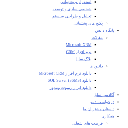
استقرار و پشتیبانی
شخصی سازی و توسعه
تحلیل و طراحی سیستم
پکیج های پشتیبانی
پایگاه دانش
مقالات
Microsoft XRM
نرم افزار CRM
بلاگ سایا
دانلود ها
دانلود نرم افزار Microsoft CRM
دانلود SQL Server (SSMS)
دانلود ابزار ریموت ویندوز
آکادمی سایا
درخواست دمو
داستان مشتریان ما
همکاری
فرصت های شغلی